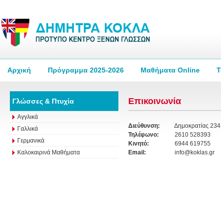
Αρχική
Πρόγραμμα 2025-2026
Μαθήματα Online
Τ
Επικοινωνία
Γλώσσες & Πτυχία
Αγγλικά
Διεύθυνση:
Δημοκρατίας 234
Γαλλικά
Τηλέφωνο:
2610 528393
Γερμανικά
Κινητό:
6944 619755
Καλοκαιρινά Μαθήματα
Email:
info@koklas.gr